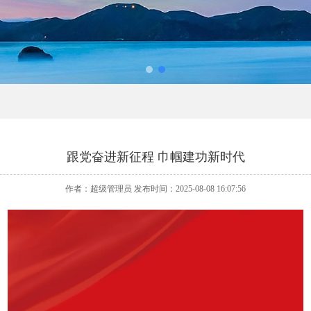
跟党奋进新征程 巾帼建功新时代
作者：超级管理员 发布时间：2025-08-08 16:07:56