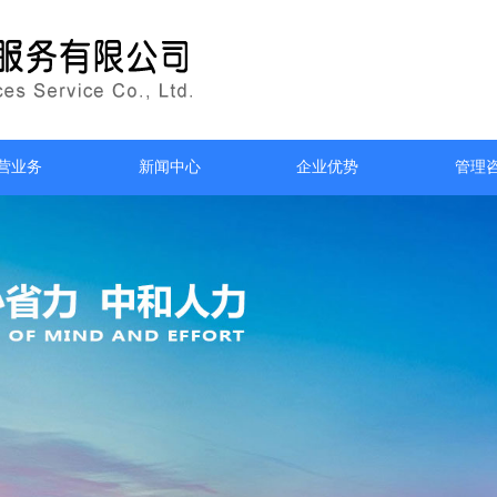
营业务
新闻中心
企业优势
管理